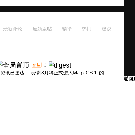
最新评论
最新发帖
精华
热门
建议
[表情]盛夏正浓，体验进阶！产品经理回音壁8月体验升级资讯已送达！[表情]8月将正式进入MagicOS 11的升级节奏，内 ...
返回