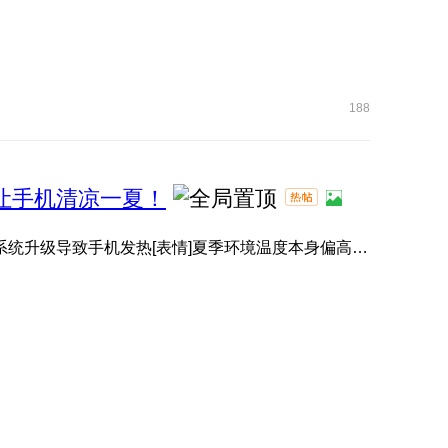
188
，让手机清凉一夏！
有小伙伴升级系统后，感觉手机变热了[表情]？其实并非系统升级导致手机发热[表情]夏季环境温度本身偏高[表情]️， ...