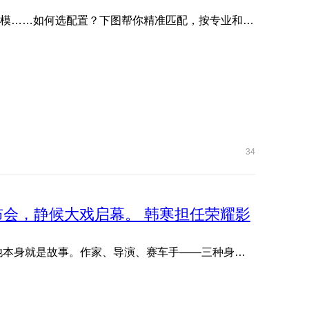
文管生、理工生需求各不同：写论文、剪视频、编程、建模……如何选配置？下图帮你精准匹配，按专业和预算轻松抄作 ...
34
品发布会，静候大戏启幕。 韩寒担任荣耀影
欢迎韩寒出任荣耀影像创想家。 他写故事，他拍故事，他本身就是故事。作家、导演、赛车手——三种身份从未定义他 ...