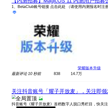
【内测招募】MagicOS 11 内测用户招募
荣耀版本升级
最新评论
10 秒前
838
14.7万
关注抖音账号「耀子开放麦」，关注即领