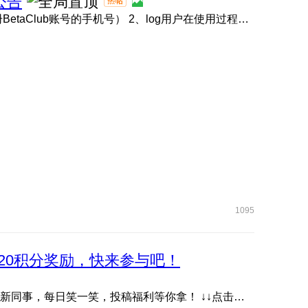
公告
1、BetaClub账号链接 点击此处 （请使用内测报名时注册BetaClub账号的手机号） 2、log用户在使用过程中如遇问题 ...
1095
20积分奖励，快来参与吧！
抖音账号《耀子开放麦》首档数字人脱口秀栏目，快关注新同事，每日笑一笑，投稿福利等你拿！ ↓↓点击下方图片或 ...