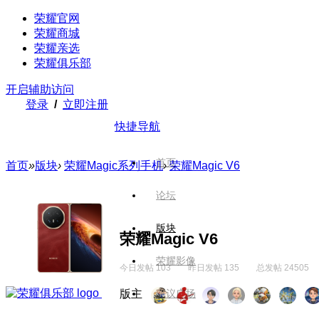
荣耀官网
荣耀商城
荣耀亲选
荣耀俱乐部
开启辅助访问
登录
/
立即注册
快捷导航
首页
首页
»
版块
›
荣耀Magic系列手机
›
荣耀Magic V6
论坛
版块
荣耀Magic V6
荣耀影像
今日发帖 103
昨日发帖 135
总发帖 24505
版主
建议广场