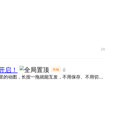
24
开启！
荣耀任意门直接封神！抖音、小红书、微信、QQ 、快手里的动图，长按一拖就能互发，不用保存、不用切软件，评论区 ...