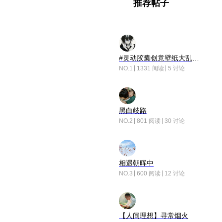
推荐帖子
#灵动胶囊创意壁纸大乱斗#脑洞不限形式，灵感不分边界，体验追赛的快乐！
NO.1
1331 阅读
5 讨论
黑白歧路
NO.2
801 阅读
30 讨论
相遇朝晖中
NO.3
600 阅读
12 讨论
【人间理想】寻常烟火