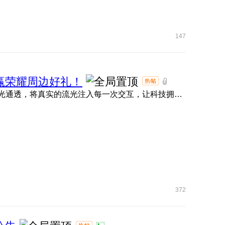
147
名，赢荣耀周边好礼！
大家期待的MagicOS 11内测现已正式拉开帷幕！ 全新流光通透，将真实的流光注入每一次交互，让科技拥有呼吸的灵动 ...
372