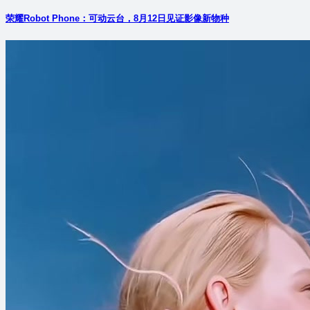
荣耀Robot Phone：可动云台，8月12日见证影像新物种