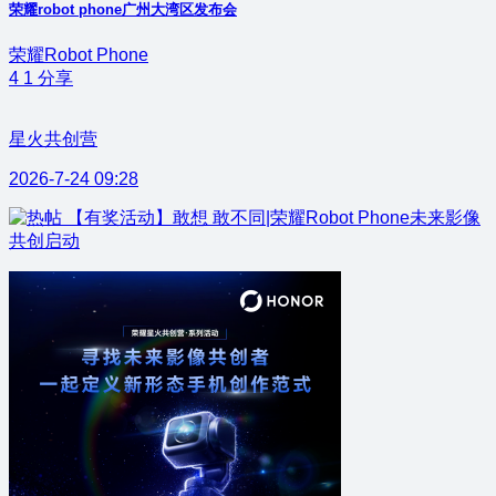
荣耀robot phone广州大湾区发布会
荣耀Robot Phone
4
1
分享
星火共创营
2026-7-24 09:28
【有奖活动】敢想 敢不同|荣耀Robot Phone未来影像
共创启动