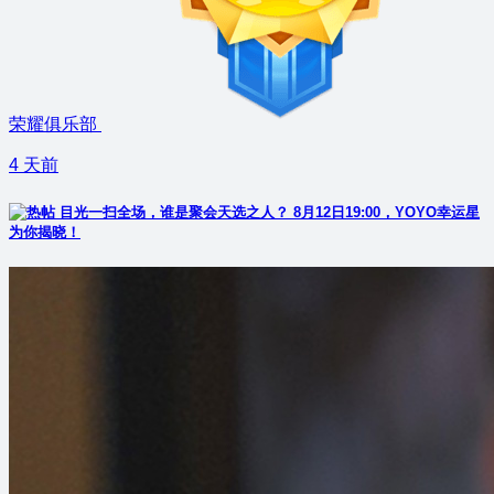
荣耀俱乐部
4 天前
目光一扫全场，谁是聚会天选之人？ 8月12日19:00，YOYO幸运星
为你揭晓！