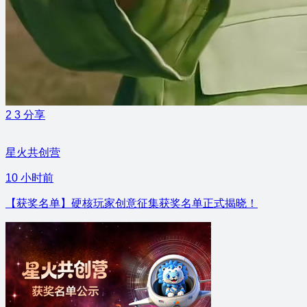
2
3
分享
星火共创营
10 小时前
【获奖名单】硬核玩家创意征集获奖名单正式揭晓！