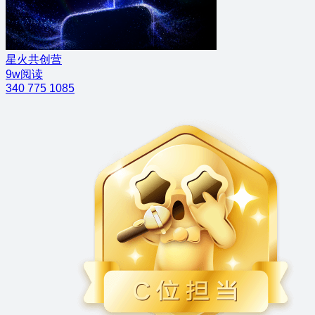
星火共创营
9w阅读
340
775
1085