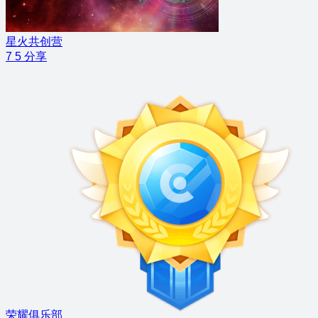
星火共创营
7
5
分享
荣耀俱乐部