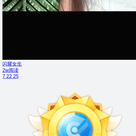
闪耀女生
2w阅读
7
22
25