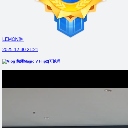
LEMON琳
2025-12-30 21:21
荣耀Magic V Flip2|可以吗