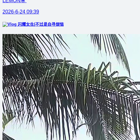
LEMON琳
2026-6-24 09:39
闪耀女生|不过是自寻烦恼