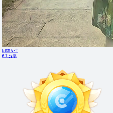
闪耀女生
6
7
分享