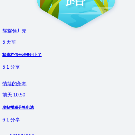
耀耀领丿圥
5 天前
状态栏信号堆叠用上了
5
1
分享
情绪的荼毒
前天 10:50
发帖攒积分换电池
6
1
分享