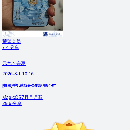
荣耀会员
7
4
分享
元气丶壹夏
2026-8-1 10:16
[投票]手机续航是否能使用8小时
MagicOS7月月月新
29
6
分享