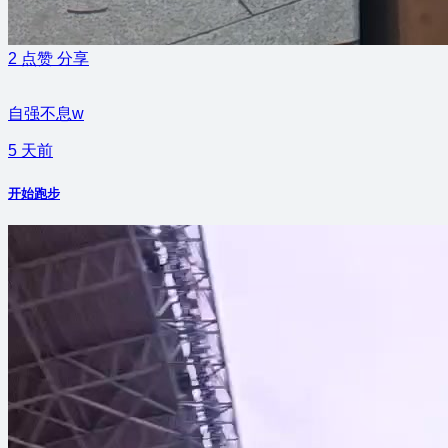
2
点赞
分享
自强不息w
5 天前
开始跑步