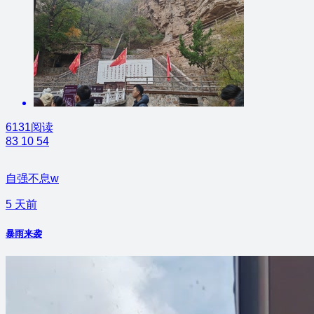
6131阅读
83
10
54
自强不息w
5 天前
暴雨来袭