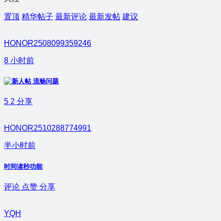
置顶
精华帖子
最新评论
最新发帖
建议
HONOR2508099359246
8 小时前
流畅问题
5
2
分享
HONOR2510288774991
半小时前
时间读秒功能
评论
点赞
分享
YQH