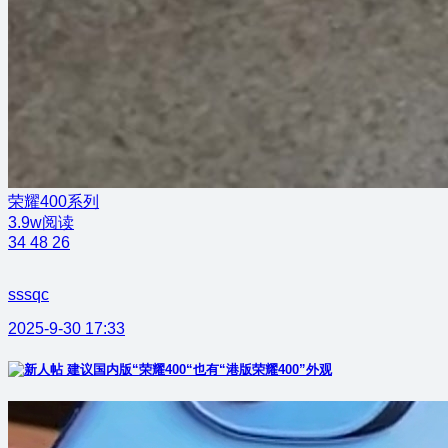
荣耀400系列
3.9w阅读
34
48
26
sssqc
2025-9-30 17:33
建议国内版“荣耀400“也有“港版荣耀400”外观