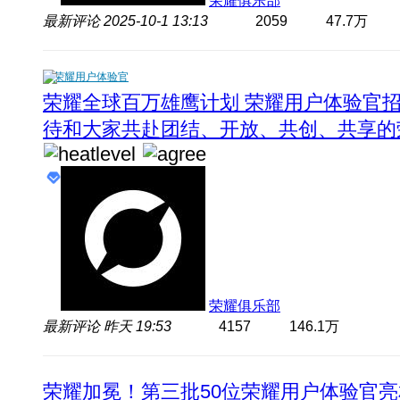
荣耀俱乐部
最新评论
2025-10-1 13:13
2059
47.7万
荣耀用户体验官
荣耀全球百万雄鹰计划 荣耀用户体验官
待和大家共赴团结、开放、共创、共享的
荣耀俱乐部
最新评论
昨天 19:53
4157
146.1万
荣耀加冕！第三批50位荣耀用户体验官亮