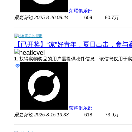
荣耀俱乐部
最新评论
2025-8-26 08:44
609
80.7万
过有意思的假期
【已开奖】“凉”好青年，夏日出击，参与
荣耀俱乐部
最新评论
2025-8-15 19:33
618
73.9万