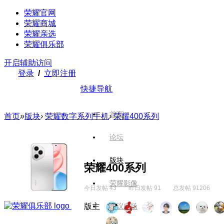
荣耀官网
荣耀商城
荣耀亲选
荣耀俱乐部
开启辅助访问
登录
/
立即注册
快捷导航
首页
首页
»
版块
›
荣耀数字系列手机
›
荣耀400系列
论坛
版块
荣耀400系列
荣耀影像
今日发帖 43
昨日发帖 91
总发帖 91206
版主
建议广场