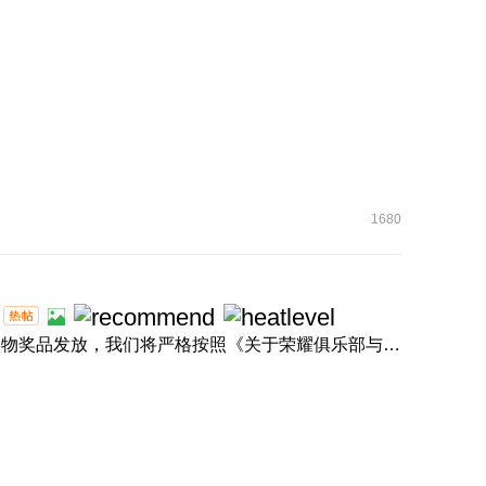
1680
1. 获得实物奖品的用户需提供收件信息，该信息仅用于实物奖品发放，我们将严格按照《关于荣耀俱乐部与隐私的声 ...