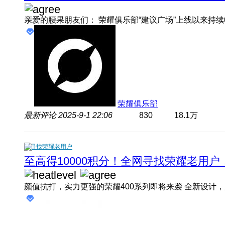
亲爱的腰果朋友们： 荣耀俱乐部“建议广场”上线以来持续
荣耀俱乐部
最新评论
2025-9-1 22:06
830
18.1万
寻找荣耀老用户
至高得10000积分！全网寻找荣耀老用