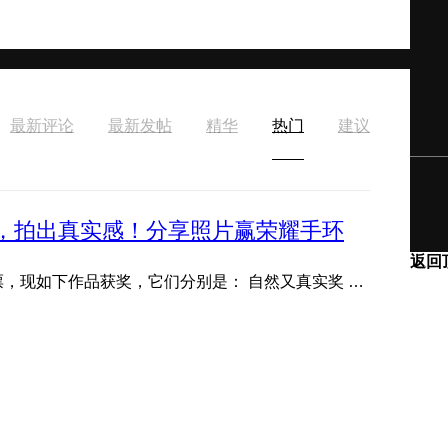
最新评论
最新发帖
精华
热门
建议
然，拍出真实感！分享照片赢荣耀手环
返回
小伙伴们久等啦，UGC活动开奖啦！经过多位评委的投票，现如下作品获奖，它们分别是： 自然又真实奖 获奖人：李孟 ...