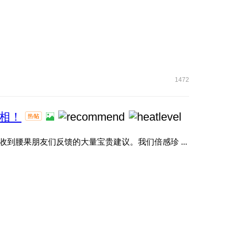
1472
相！
收到腰果朋友们反馈的大量宝贵建议。我们倍感珍 ...