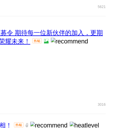
5621
招募令 期待每一位新伙伴的加入，更期
荣耀未来！
3016
相！