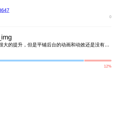
8647
0
刚刚升级170版本了，感觉堆叠后台的切换动画和动效有很大的提升，但是平铺后台的动画和动效还是没有改进，希望可以继续加油改进提升使用体验。
12%