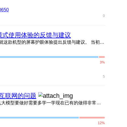
0650
0
眼模式使用体验的反馈与建议
尊敬的荣耀客服团队： 您好！我是荣耀90GT的用户，现就这款机型的屏幕护眼体验提出反馈与建议。 当初包括我在内的大量用户，都是看重这款机型出色的护眼表现才选择入手。手机出厂搭载的MagicOS 7.2版本，屏幕调校柔和自然，长时间使用眼睛也不易疲劳，体验十分理想。 但随着系统不断迭代，从7.2升级至8.0、9.0，再到目前的10.0、10.x版本，护眼体验一版不如一版，呈现持续下滑的状态。现在的系统默认标准画面刺眼，结合使用感受判断，大概率和白点值、背光调校、亮度曲线改动有关。 为改善观感，我已经逐一尝试手动调节：将色温拉至最暖、切换色彩模式、全程开启护眼相关功能，能调整的显示参数都做了优化。但这些常规设置只能起到微弱作用，并不能从根本上解决屏幕刺眼的问题，也无法还原最初舒适的观感。 综合以上使用感受，恳请官方在后续版本更新中，针对屏幕底层参数进行优化调整，回归这款机型主打护眼的设计初衷，还原柔和自然、久看不累眼的显示效果。十分期待问题能够得到改善，感谢官方的重视与跟进！ （补充说明：我先后为家中两位长辈购入该机型，正是认可它出众的护眼能力。长辈日常使用手机频次高，
3%
5
问互联网的问题
执行定时任务提示说不能实时访问互联网新闻数据。 手机大模型要做好需要多学一学现在已有的做得非常好的大模型。 要把调用手机功能的能力发挥到最好，不然就比不过其他大模型了
12%