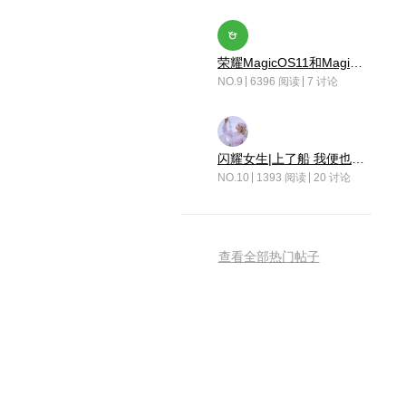
荣耀MagicOS11和Magic10之间直观的区别是啥呢？
NO.9
6396 阅读
7 讨论
闪耀女生|上了船 我便也成了故事中的人
NO.10
1393 阅读
20 讨论
查看全部热门帖子