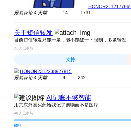
HONOR211217766
最新评论
4 天前
14
1731
关于短信转发
目前短信转发只能一条，能不能破一下限制，多条转发
21
人已参与
支持
HONOR2312238927815
最新评论
4 天前
9
242
AI记账不够智能
用京东外卖买药给我记了购物而不是医疗
40
人已参与
95%