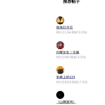
推荐帖子
珠海日月贝
NO.1
1.3w 阅读
6 讨论
闪耀女生｜汉服
NO.2
695 阅读
4 讨论
长椅上的123
NO.3
6219 阅读
7 讨论
《山隅渡鸿》