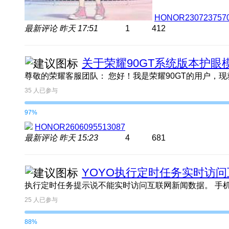
HONOR230723757
最新评论
昨天 17:51
1
412
关于荣耀90GT系统版本护
35
人已参与
97%
HONOR2606095513087
最新评论
昨天 15:23
4
681
YOYO执行定时任务实时访
25
人已参与
88%