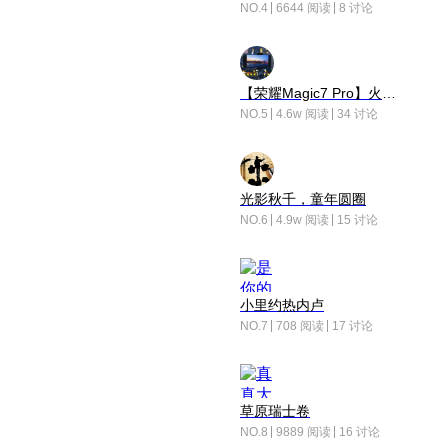
NO.4
6644 阅读
8 讨论
【荣耀Magic7 Pro】火舞惊鸿
NO.5
4.6w 阅读
34 讨论
光影秋千，童年圆圈
NO.6
4.9w 阅读
15 讨论
小里约热内卢
NO.7
708 阅读
17 讨论
草原瑞士卷
NO.8
9889 阅读
16 讨论