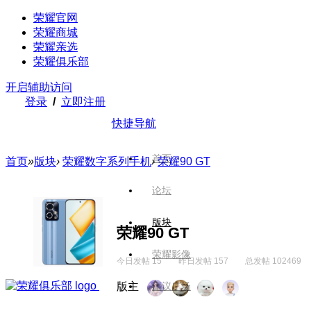
荣耀官网
荣耀商城
荣耀亲选
荣耀俱乐部
开启辅助访问
登录
/
立即注册
快捷导航
首页
首页
»
版块
›
荣耀数字系列手机
›
荣耀90 GT
论坛
版块
荣耀90 GT
荣耀影像
今日发帖 15
昨日发帖 157
总发帖 102469
版主
建议广场