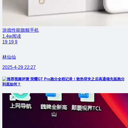
游戏性能旗舰手机
1.4w阅读
19
19
9
林仙仙
2025-4-29 22:27
荣耀GT Pro跑分全程记录！散热背夹之后高通领先版跑分
到底如何？