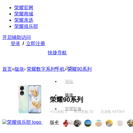
荣耀官网
荣耀商城
荣耀亲选
荣耀俱乐部
开启辅助访问
登录
/
立即注册
快捷导航
首页
首页
»
版块
›
荣耀数字系列手机
›
荣耀90系列
论坛
版块
荣耀90系列
荣耀影像
今日发帖 3
昨日发帖 50
总发帖 447064
版主
建议广场