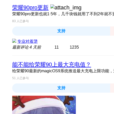
荣耀90pro更新
83
人已参与
支持
专业对着犟
最新评论
4 天前
11
1235
能不能给荣耀90上最大充电值？
给荣耀90最新的magicOS9系统推送最大充电上限功
51
人已参与
支持