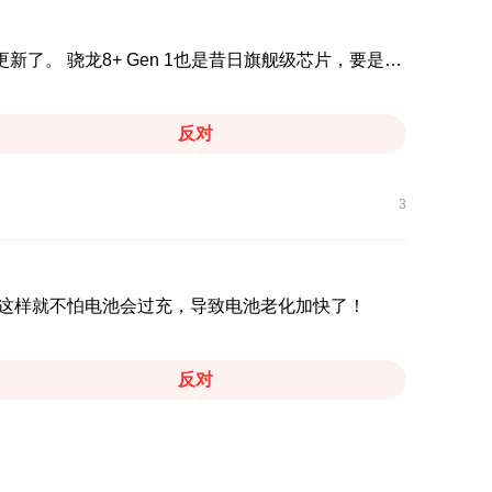
荣耀90pro更新也就1·5年，几千块钱就用了不到2年就不更新了。 骁龙8+ Gen 1也是昔日旗舰级芯片，要是性能也跟的上。 荣耀90pro跟100发布也不差几年，人家100都更新到MagicOS10·0了，我们这些人却停在了Magicos9·0了。 荣耀X80i的天玑6500 Elite这么弱的芯片都更新到Magicos10·0，我们的骁龙8+ Gen 1比它强多少，为什么没有升级！ 下面的图片没什么，但实力在这里摆着！
反对
3
能，这样就不怕电池会过充，导致电池老化加快了！
反对