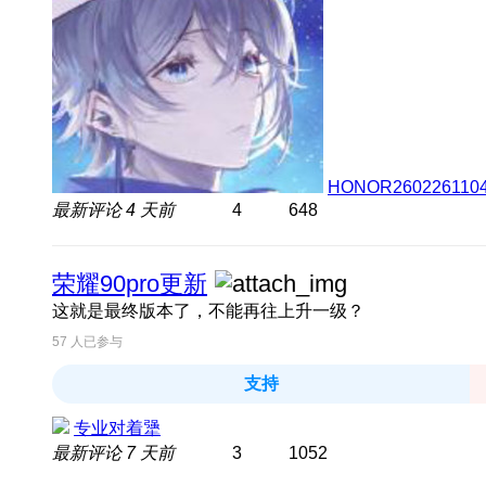
HONOR260226110
最新评论
4 天前
4
648
荣耀90pro更新
这就是最终版本了，不能再往上升一级？
57
人已参与
支持
专业对着犟
最新评论
7 天前
3
1052