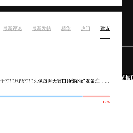
最新评论
最新发帖
精华
热门
建议
返回
在聊天窗口双子按下屏幕，不是有个隐私打码吗，目前这个打码只能打码头像跟聊天窗口顶部的好友备注，对于引用那部分消息，或者说回复的那条信息上的好友备注不会打码，建议优化一下
12%