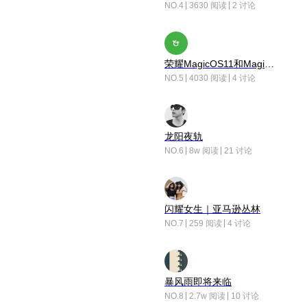
NO.4
3630 阅读
2 讨论
荣耀MagicOS11和Magic10之间直观的区别是啥呢？
NO.5
4030 阅读
4 讨论
龙阳夜轨
NO.6
8w 阅读
21 讨论
闪耀女生｜亚马逊丛林
NO.7
259 阅读
4 讨论
暴风雨即将来临
NO.8
2.7w 阅读
10 讨论