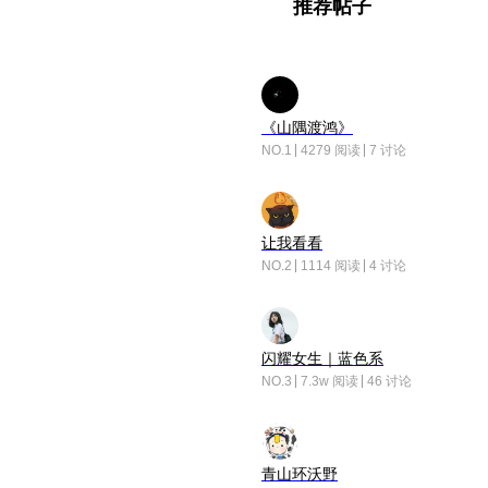
推荐帖子
《山隅渡鸿》
NO.1
4279 阅读
7 讨论
让我看看
NO.2
1114 阅读
4 讨论
闪耀女生｜蓝色系
NO.3
7.3w 阅读
46 讨论
青山环沃野