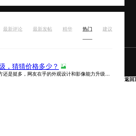
最新评论
最新发帖
精华
热门
建议
级，猜猜价格多少？
下个礼拜应该开始预热了！荣耀 Magic V Flip 2升级的地方还是挺多，网友在乎的外观设计和影像能力升级毕竟明显， ...
返回