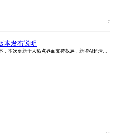
7
169版本发布说明
亲爱的用户，欢迎大家体验荣耀Magic VFlip 9.0.0.169版本，本次更新个人热点界面支持截屏，新增AI超清、指南针振 ...