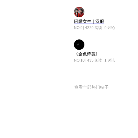
闪耀女生｜汉服
NO.9
4229 阅读
9 讨论
《金色诗笺》
NO.10
435 阅读
1 讨论
查看全部热门帖子