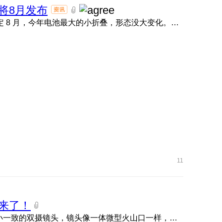
或将8月发布
数码博主 @数码闲聊站 今日发文称，荣耀小折叠手机暂定 8 月，今年电池最大的小折叠，形态没大变化。结合品牌命名 ...
11
机来了！
太惊艳了！荣耀Magic V Flip2高定款真机来了！ 后置大小一致的双摄镜头，镜头像一体微型火山口一样，摄像头排布比 ...