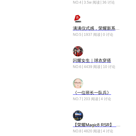
NO.4
3.5w 阅读
36 讨论
满满仪式感，荣耀新系统增加了个升级故事
NO.5
1937 阅读
0 讨论
闪耀女生｜球衣穿搭
NO.6
4439 阅读
10 讨论
《一位班长一队兵》
NO.7
203 阅读
4 讨论
【荣耀Magic8 RSR】 穹影
NO.8
4820 阅读
4 讨论