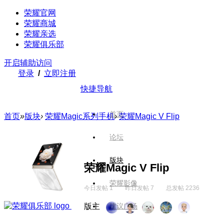
荣耀官网
荣耀商城
荣耀亲选
荣耀俱乐部
开启辅助访问
登录
/
立即注册
快捷导航
首页
首页
»
版块
›
荣耀Magic系列手机
›
荣耀Magic V Flip
论坛
版块
荣耀Magic V Flip
荣耀影像
今日发帖 1
昨日发帖 7
总发帖 2236
版主
建议广场