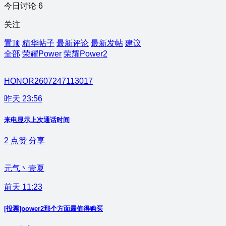
今日讨论 6
关注
置顶
精华帖子
最新评论
最新发帖
建议
全部
荣耀Power
荣耀Power2
HONOR2607247113017
昨天 23:56
来电显示上次通话时间
2
点赞
分享
元气丶壹夏
前天 11:23
[投票]power2那个方面最值得购买