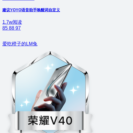
建议YOYO语音助手唤醒词自定义
1.7w阅读
85
88
97
爱吃橙子的LM兔