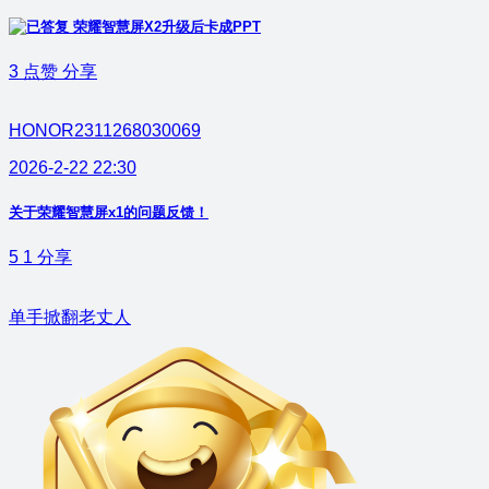
荣耀智慧屏X2升级后卡成PPT
3
点赞
分享
HONOR2311268030069
2026-2-22 22:30
关于荣耀智慧屏x1的问题反馈！
5
1
分享
单手掀翻老丈人