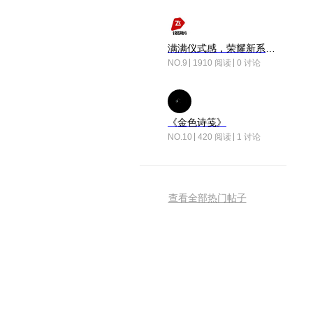
满满仪式感，荣耀新系统增加了个升级故事
NO.9
1910 阅读
0 讨论
《金色诗笺》
NO.10
420 阅读
1 讨论
查看全部热门帖子