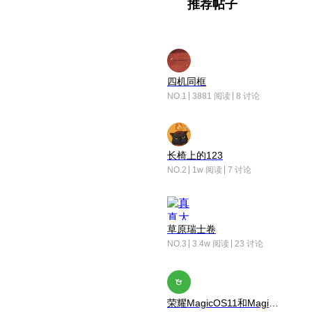
推荐帖子
四机同框
NO.1
3881 阅读
8 讨论
长椅上的123
NO.2
1w 阅读
7 讨论
草原瑞士卷
NO.3
3.4w 阅读
23 讨论
荣耀MagicOS11和Magic10之间直观的区别是啥呢？