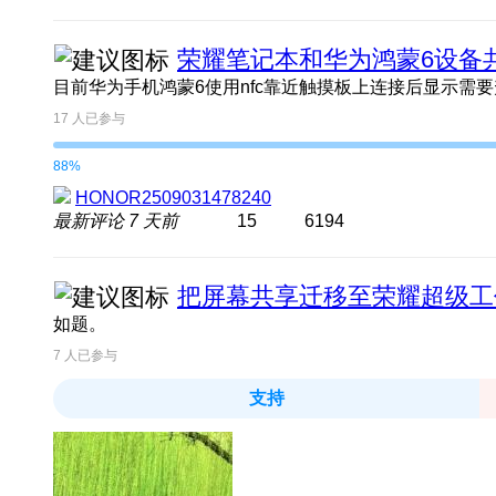
荣耀笔记本和华为鸿蒙6设备
17
人已参与
88%
HONOR2509031478240
最新评论
7 天前
15
6194
把屏幕共享迁移至荣耀超级工
如题。
7
人已参与
支持