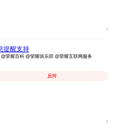
3
消息提醒支持
级 @荣耀百科 @荣耀俱乐部 @荣耀互联网服务
反对
5