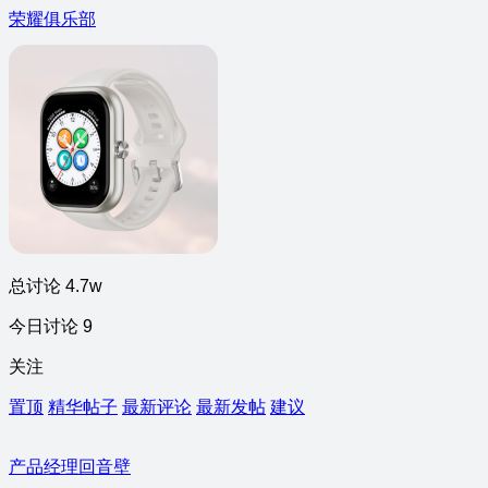
荣耀俱乐部
总讨论 4.7w
今日讨论 9
关注
置顶
精华帖子
最新评论
最新发帖
建议
产品经理回音壁