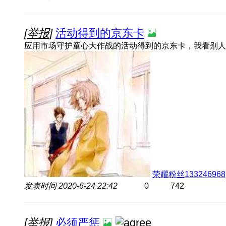
[
举报
]
活动得到的京东卡
荣耀粉丝133246968
发表时间
2020-6-24 22:42
0
742
[
举报
]
必须严惩