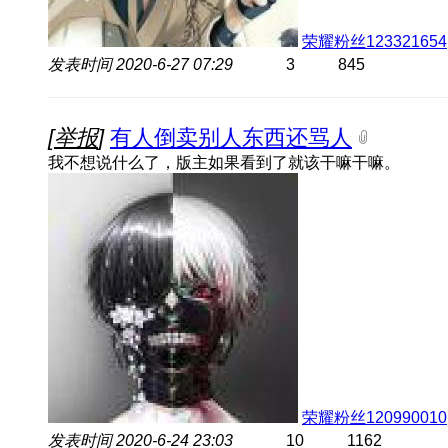
荣耀粉丝123321654
发表时间
2020-6-27 07:29
3
845
[
举报
]
有人倒卖别人东西还骂人
我不想说什么了，版主如果看到了就该干嘛干嘛。
荣耀粉丝120990010
发表时间
2020-6-24 23:03
10
1162