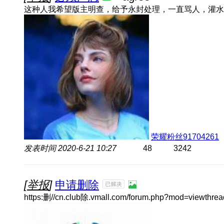
这种人我希望版主明查，给予永封处理，一直骂人，灌水 ID:
荣耀粉丝91704261
发表时间
2020-6-21 10:27
48
3242
[
举报
]
申请删除
https:删//cn.club除.vmall.com/forum.php?mod=view