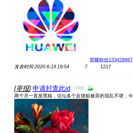
荣耀粉丝133428667
发表时间
2020-6-19 19:54
7
1217
[
举报
]
申请封查此id