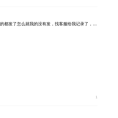
应用市场守护童心大作战的活动得到的京东卡，我看别人的都发了怎么就我的没有发，找客服给我记录了，到现在也没有 ...
1