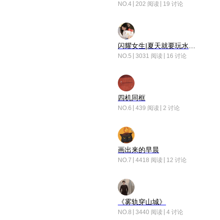
NO.4
202 阅读
19 讨论
闪耀女生|夏天就要玩水！！
NO.5
3031 阅读
16 讨论
四机同框
NO.6
439 阅读
2 讨论
画出来的早晨
NO.7
4418 阅读
12 讨论
《雾轨穿山城》
NO.8
3440 阅读
4 讨论