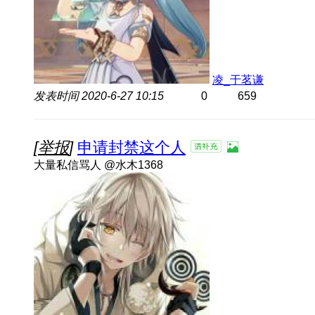
凌_于茗谦
发表时间
2020-6-27 10:15
0
659
[
举报
]
申请封禁这个人
大量私信骂人 @水木1368