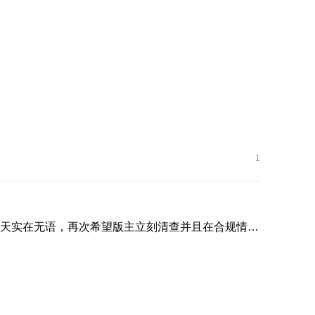
1
两个月一直发黑稿，论坛各个反馈贴被弄的混乱不堪，今天实在无语，再次希望版主立刻清查并且在合规情况下对此帐号 ...