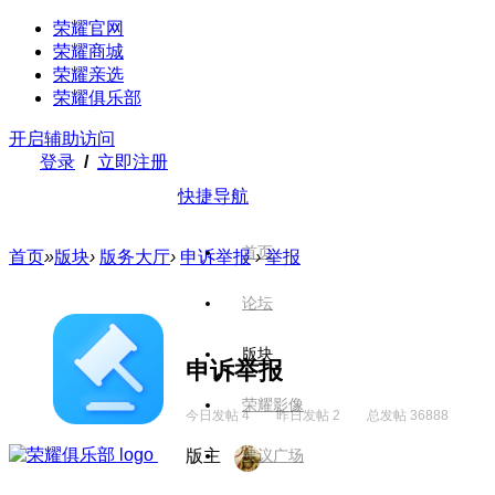
荣耀官网
荣耀商城
荣耀亲选
荣耀俱乐部
开启辅助访问
登录
/
立即注册
快捷导航
首页
首页
»
版块
›
版务大厅
›
申诉举报
›
举报
论坛
版块
申诉举报
荣耀影像
今日发帖 4
昨日发帖 2
总发帖 36888
版主
建议广场