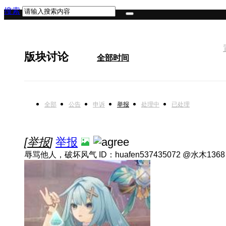
搜索
版块讨论
全部时间
全部
公告
申诉
举报
处理中
已处理
[
举报
]
举报
辱骂他人，破坏风气 ID：huafen537435072 @水木1368