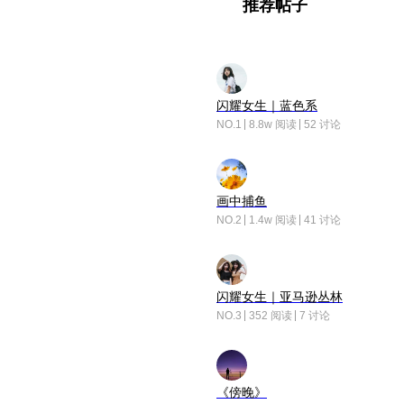
推荐帖子
闪耀女生｜蓝色系
NO.1
8.8w 阅读
52 讨论
画中捕鱼
NO.2
1.4w 阅读
41 讨论
闪耀女生｜亚马逊丛林
NO.3
352 阅读
7 讨论
《傍晚》